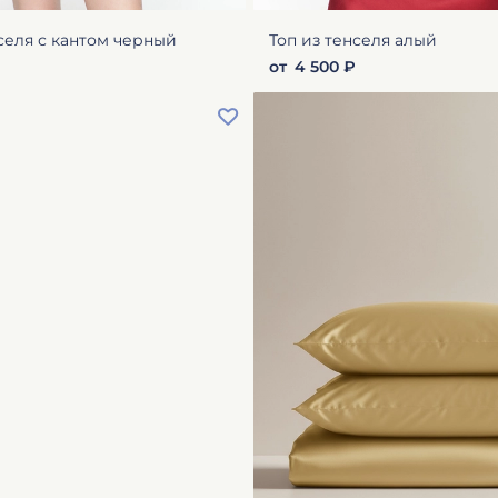
селя с кантом черный
Топ из тенселя алый
от
4 500 ₽