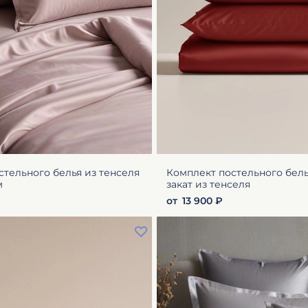
стельного белья из тенселя
Комплект постельного бел
м
закат из тенселя
от
13 900 ₽