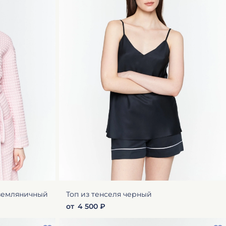
 земляничный
Топ из тенселя черный
от
4 500 ₽