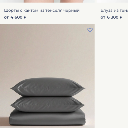
Шорты с кантом из тенселя черный
Блуза из тен
от
4 600 ₽
от
6 300 ₽