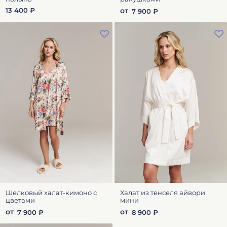
от
13 400 ₽
7 900 ₽
Шелковый халат-кимоно с
Халат из тенселя айвори
цветами
мини
от
от
7 900 ₽
8 900 ₽