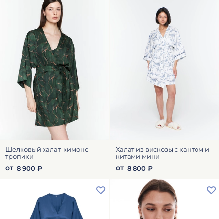
Шелковый халат-кимоно
Халат из вискозы с кантом и
тропики
китами мини
от
от
8 900 ₽
8 800 ₽