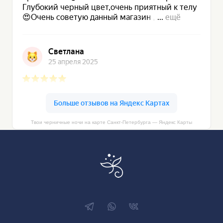
Твои черничные ночи на карте Санкт‑Петербурга — Яндекс Карты