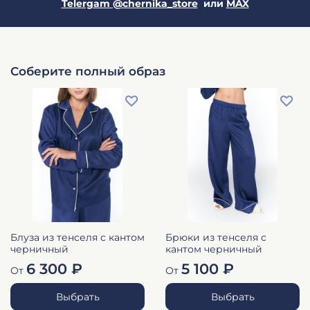
Telergam @chernika_store
или
MAX
Соберите полный образ
Блуза из тенселя с кантом
Брюки из тенселя с
черничный
кантом черничный
6 300 ₽
5 100 ₽
От
От
Выбрать
Выбрать