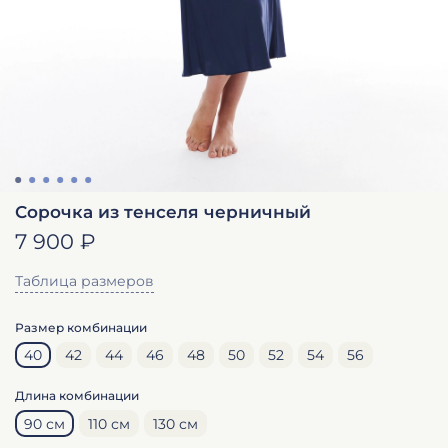
Сорочка из тенселя черничный
7 900 ₽
Таблица размеров
Размер комбинации
40
42
44
46
48
50
52
54
56
Длина комбинации
90 см
110 см
130 см