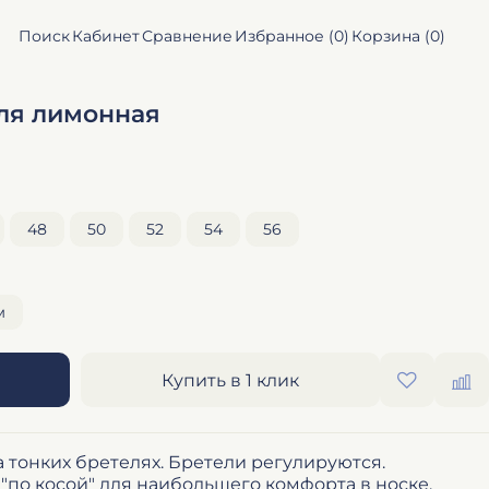
Поиск
Кабинет
Сравнение
Избранное (
0
)
Корзина (
0
)
еля лимонная
48
50
52
54
56
м
Купить в 1 клик
 тонких бретелях. Бретели регулируются.
по косой" для наибольшего комфорта в носке.