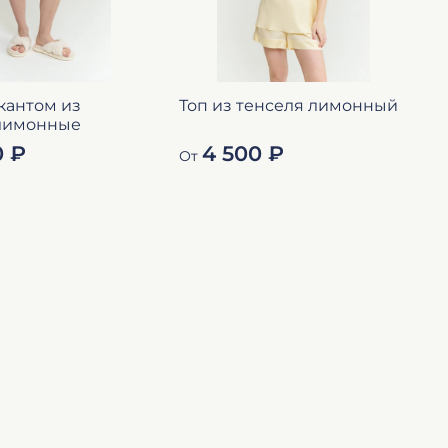
кантом из
Топ из тенселя лимонный
Х
 лимонные
0 ₽
4 500 ₽
От
О