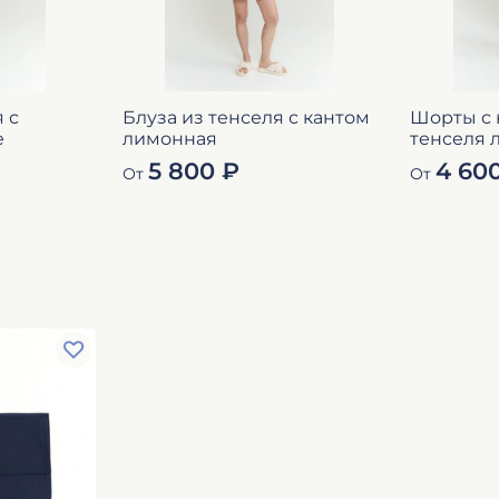
 с
Блуза из тенселя с кантом
Шорты с 
е
лимонная
тенселя
5 800 ₽
4 60
От
От