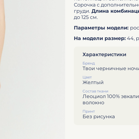
Сорочка с дополнительн
груди.
Длина комбинаци
до 125 см.
Параметры модели:
рос
На модели размер:
44, р
Характеристики
Бренд
Твои черничные ноч
Цвет
Желтый
Состав ткани
Леоциол 100% эвкал
волокно
Принт
Без рисунка