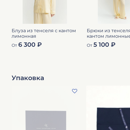
Блуза из тенселя с кантом
Брюки из тенселя
лимонная
кантом лимонны
6 300 ₽
5 100 ₽
От
От
Упаковка