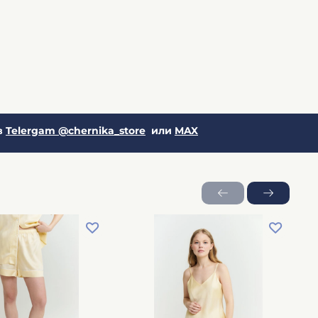
в
Telergam @chernika_store
или
MAX