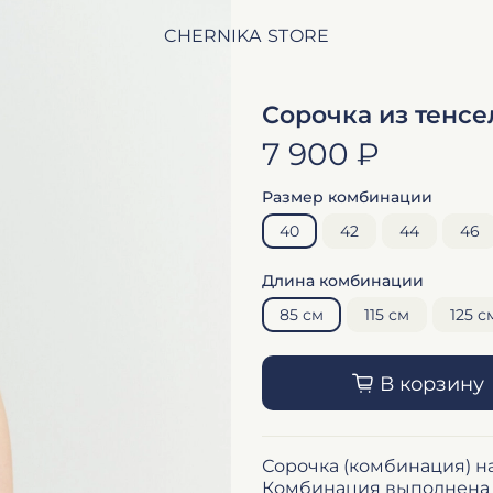
CHERNIKA STORE
Сорочка из тенс
7 900 ₽
Размер комбинации
40
42
44
46
Длина комбинации
85 см
115 см
125 с
В корзину
Сорочка (комбинация) на
Комбинация выполнена "