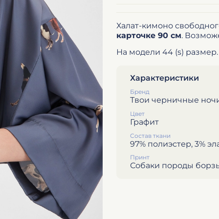
Халат-кимоно свободного
карточке 90 см
. Возмож
На модели 44 (s) размер.
Характеристики
Бренд
Твои черничные ноч
Цвет
Графит
Состав ткани
97% полиэстер, 3% эл
Принт
Собаки породы борз