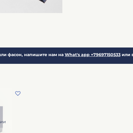
ли фасон, напишите нам на
What's app +79697150533
или 
чии