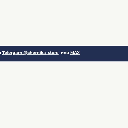
в
Telergam @chernika_store
или
MAX