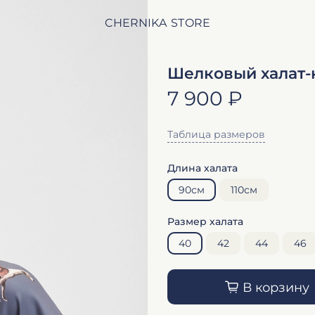
CHERNIKA STORE
Шелковый халат-
7 900 ₽
Таблица размеров
Длина халата
90см
110см
Размер халата
40
42
44
46
В корзину