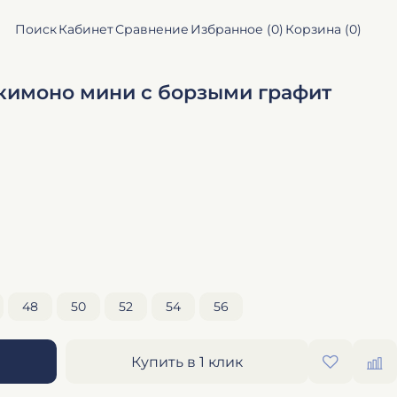
Поиск
Кабинет
Сравнение
Избранное (
0
)
Корзина (
0
)
кимоно мини с борзыми графит
48
50
52
54
56
Купить в 1 клик