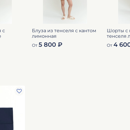
 с
Блуза из тенселя с кантом
Шорты с 
е
лимонная
тенселя
5 800 ₽
4 60
От
От