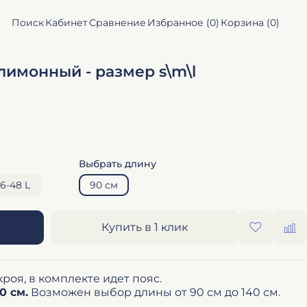
Поиск
Кабинет
Сравнение
Избранное (
0
)
Корзина (
0
)
 лимонный - размер s\m\l
Выбрать длину
6-48 L
90 см
Купить в 1 клик
роя, в комплекте идет пояс.
0 см.
Возможен выбор длины от 90 см до 140 см.