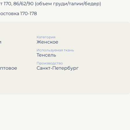
т 170, 86/62/90 (объем груди/талии/бедер)
остовка 170-178
Категория
и
Женское
Используемая ткань
Тенсель
Производство
иптовое
Санкт-Петербург