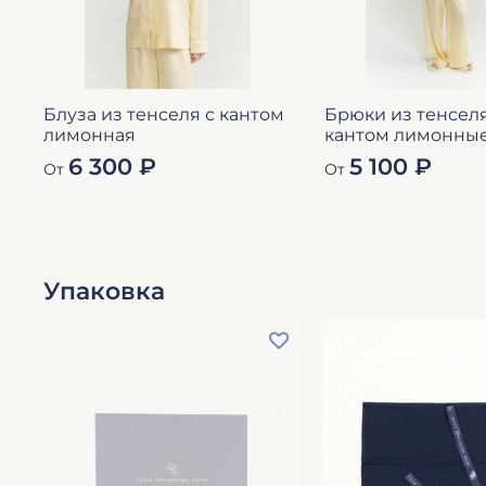
Блуза из тенселя с кантом
Брюки из тенселя
лимонная
кантом лимонны
6 300 ₽
5 100 ₽
От
От
Упаковка