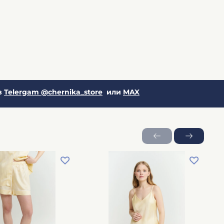
в
Telergam @chernika_store
или
MAX