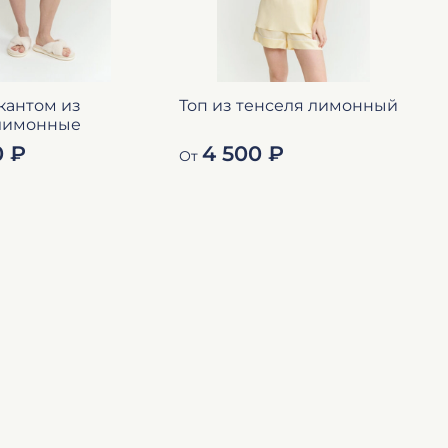
кантом из
Топ из тенселя лимонный
С
 лимонные
0 ₽
4 500 ₽
От
О