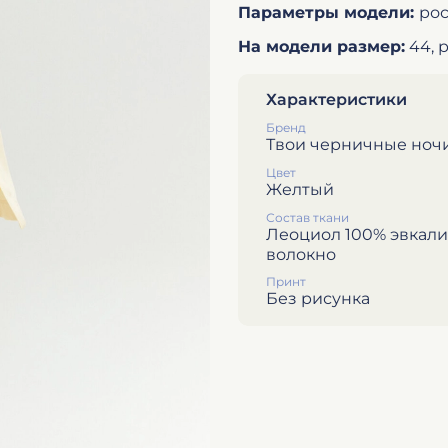
Параметры модели:
рос
На модели размер:
44, р
Характеристики
Бренд
Твои черничные ноч
Цвет
Желтый
Состав ткани
Леоциол 100% эвкал
волокно
Принт
Без рисунка