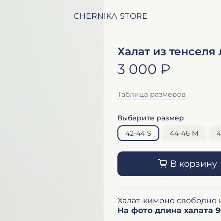
CHERNIKA STORE
Халат из тенселя
3 000 ₽
Таблица размеров
Выберите размер
42-44 S
44-46 M
4
В корзину
Халат-кимоно свободно к
На фото длина халата 9