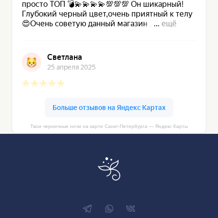
Твои черничные ночи на карте Санкт‑Петербурга — Яндекс Карты