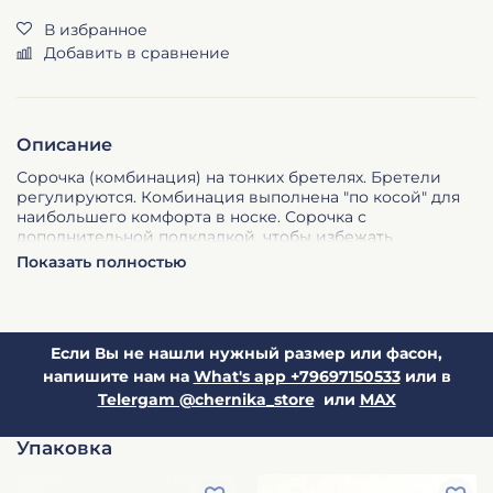
В избранное
Добавить в сравнение
Описание
Сорочка (комбинация) на тонких бретелях. Бретели
регулируются. Комбинация выполнена "по косой" для
наибольшего комфорта в носке. Сорочка с
дополнительной подкладкой, чтобы избежать
просветов в области груди.
Длина комбинации на
Показать полностью
фото 115 см.
Если Вы не нашли нужный размер или фасон,
напишите нам на
What's app +79697150533
или в
Telergam @chernika_store
или
MAX
Упаковка