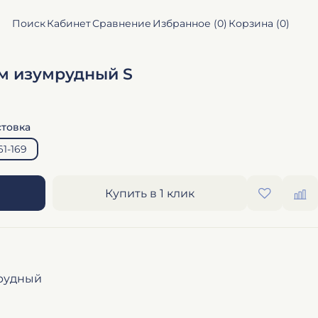
Поиск
Кабинет
Сравнение
Избранное (
0
)
Корзина (
0
)
м изумрудный S
стовка
61-169
Купить в 1 клик
рудный