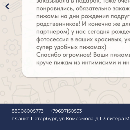
88006005773
+79697150533
г Санкт-Петербург, ул Комсомола, д 1-3 литера М