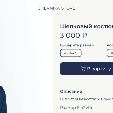
CHERNIKA STORE
Шелковый костю
3 000 ₽
Выберите размер
Ро
42-44 S
1
В корзину
Описание
Шелковый костюм изум
Размер S 42\44