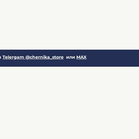
в
Telergam @chernika_store
или
MAX