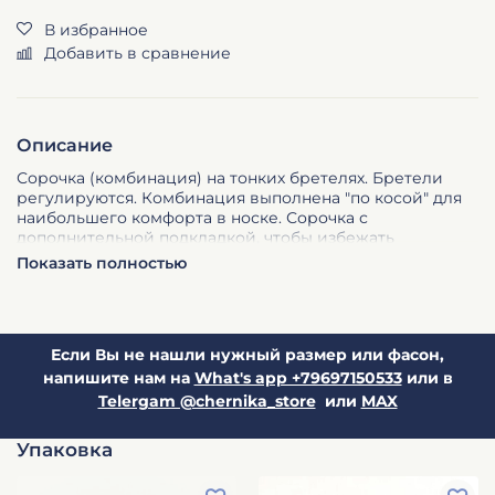
В избранное
Добавить в сравнение
Описание
Сорочка (комбинация) на тонких бретелях. Бретели
регулируются. Комбинация выполнена "по косой" для
наибольшего комфорта в носке. Сорочка с
дополнительной подкладкой, чтобы избежать
просветов в области груди.
Длина комбинации на
Показать полностью
фото 115 см.
Параметры модели:
рост 171, 84/57/88 (объем груди/
талии/бедер)
Если Вы не нашли нужный размер или фасон,
На модели размер:
44, ростовка 161 - 169
напишите нам на
What's app +79697150533
или в
Telergam @chernika_store
или
MAX
Упаковка