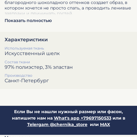
благородного шоколадного оттенков создает образ, в
котором хочется не просто спать, а проводить ленивые
завтраки и принимать гостей.
Показать полностью
Невесомая ткань, безупречный крой и эстетика каждой
детали.
Характеристики
Используемая ткань
Искусственный шелк
Состав ткани
97% полиэстер, 3% эластан
Производство
Санкт-Петербург
Если Вы не нашли нужный размер или фасон,
напишите нам на
What's app +79697150533
или в
Telergam @chernika_store
или
MAX