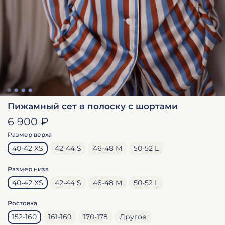
Пижамный сет в полоску с шортами
6 900 ₽
Размер верха
40-42 XS
42-44 S
46-48 M
50-52 L
Размер низа
40-42 XS
42-44 S
46-48 M
50-52 L
Ростовка
152-160
161-169
170-178
Другое