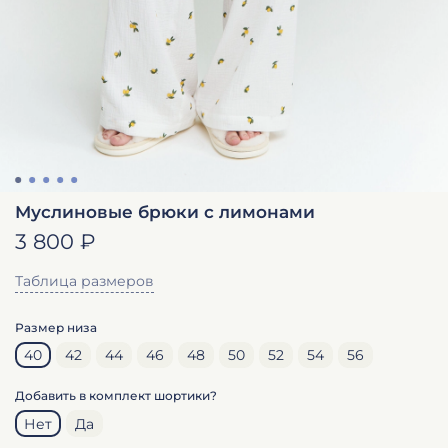
Муслиновые брюки с лимонами
3 800 ₽
Таблица размеров
Размер низа
40
42
44
46
48
50
52
54
56
Добавить в комплект шортики?
Нет
Да