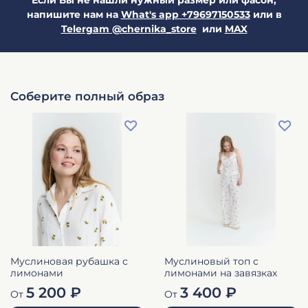
напишите нам на
What's app +79697150533
или в
Telergam @chernika_store
или
MAX
Соберите полный образ
Муслиновая рубашка с
Муслиновый топ с
лимонами
лимонами на завязках
5 200 ₽
3 400 ₽
От
От