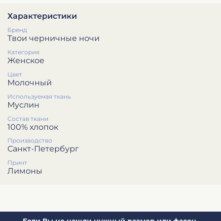
Характеристики
Бренд
Твои черничные ночи
Категория
Женское
Цвет
Молочный
Используемая ткань
Муслин
Состав ткани
100% хлопок
Производство
Санкт-Петербург
Принт
Лимоны
Если Вы не нашли нужный размер или фасон,