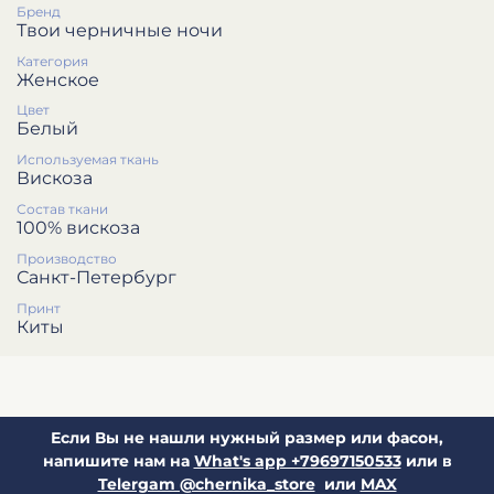
Бренд
Твои черничные ночи
Категория
Женское
Цвет
Белый
Используемая ткань
Вискоза
Состав ткани
100% вискоза
Производство
Санкт-Петербург
Принт
Киты
Если Вы не нашли нужный размер или фасон,
напишите нам на
What's app +79697150533
или в
Telergam @chernika_store
или
MAX