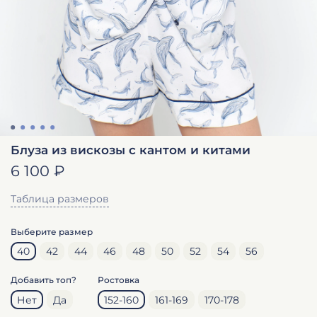
Блуза из вискозы с кантом и китами
6 100 ₽
Таблица размеров
Выберите размер
40
42
44
46
48
50
52
54
56
Добавить топ?
Ростовка
Нет
Да
152-160
161-169
170-178