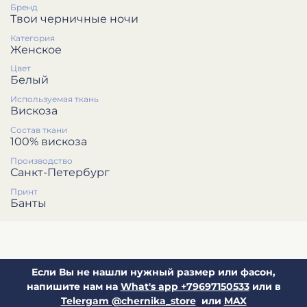
Бренд
Твои черничные ночи
Категория
Женское
Цвет
Белый
Используемая ткань
Вискоза
Состав ткани
100% вискоза
Производство
Санкт-Петербург
Принт
Банты
Если Вы не нашли нужный размер или фасон,
напишите нам на
What's app +79697150533
или в
Telergam @chernika_store
или
MAX