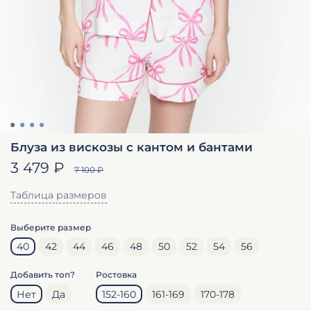
Блуза из вискозы с кантом и бантами
3 479 ₽
7 100 ₽
Таблица размеров
Выберите размер
40
42
44
46
48
50
52
54
56
Добавить топ?
Ростовка
Нет
Да
152-160
161-169
170-178